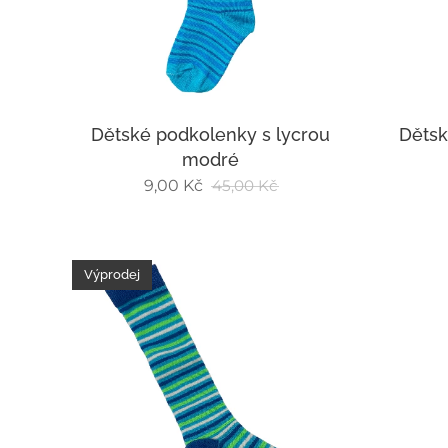
Dětské podkolenky s lycrou
Dětsk
modré
9,00
Kč
45,00
Kč
Výprodej