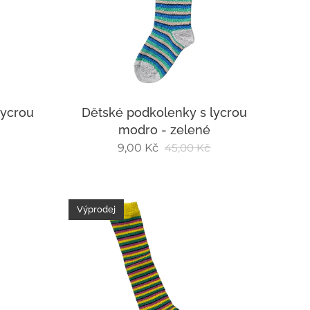
lycrou
Dětské podkolenky s lycrou
modro - zelené
9,00
Kč
45,00
Kč
Výprodej