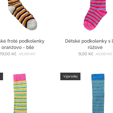
ské froté podkolenky
Dětské podkolenky s 
oranžovo - bílé
růžové
19,00
Kč
45,00
Kč
9,00
Kč
45,00
Kč
Výprodej