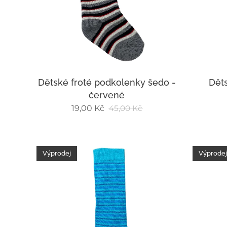
Dětské froté podkolenky šedo -
Dět
červené
19,00
Kč
45,00
Kč
Výprodej
Výprodej