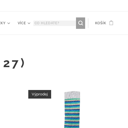
ŽKY
VÍCE
KOŠÍK
 27)
Výprodej