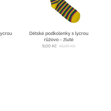
lycrou
Dětské podkolenky s lycrou
růžovo - žluté
9,00
Kč
45,00
Kč