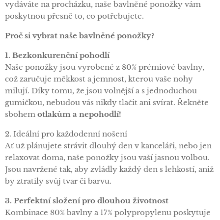
vydáváte na procházku, naše bavlněné ponožky vám
poskytnou přesně to, co potřebujete.
Proč si vybrat naše bavlněné ponožky?
1. Bezkonkurenční pohodlí
Naše ponožky jsou vyrobené z 80% prémiové bavlny,
což zaručuje měkkost a jemnost, kterou vaše nohy
milují. Díky tomu, že jsou volnější a s jednoduchou
gumičkou, nebudou vás nikdy tlačit ani svírat. Řekněte
sbohem
otlakům a nepohodlí!
2. Ideální pro každodenní nošení
Ať už plánujete strávit dlouhý den v kanceláři, nebo jen
relaxovat doma, naše ponožky jsou vaší jasnou volbou.
Jsou navržené tak, aby zvládly každý den s lehkostí, aniž
by ztratily svůj tvar či barvu.
3. Perfektní složení pro dlouhou životnost
Kombinace 80% bavlny a 17% polypropylenu poskytuje