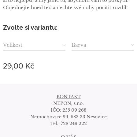
si to nejlepší, a my jsme tu, abychom vám to poskytli.
Objednejte hned teď a nechte své nohy pocítit rozdíl!
Zvolte si variantu:
Velikost
Barva
29,00
Kč
KONTAKT
NEPON, s.r.o.
IČO: 255 09 268
Nemochovice 99, 683 33 Nesovice
Tel.: 728 249 222