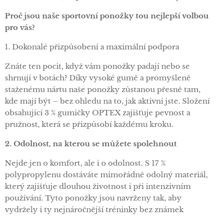
Proč jsou naše sportovní ponožky tou nejlepší volbou
pro vás?
1. Dokonalé přizpůsobení a maximální podpora
Znáte ten pocit, když vám ponožky padají nebo se
shrnují v botách? Díky vysoké gumě a promyšleně
staženému nártu naše ponožky zůstanou přesně tam,
kde mají být – bez ohledu na to, jak aktivní jste. Složení
obsahující 3 % gumičky OPTEX zajišťuje pevnost a
pružnost, která se přizpůsobí každému kroku.
2. Odolnost, na kterou se můžete spolehnout
Nejde jen o komfort, ale i o odolnost. S 17 %
polypropylenu dostáváte mimořádně odolný materiál,
který zajišťuje dlouhou životnost i při intenzivním
používání. Tyto ponožky jsou navrženy tak, aby
vydržely i ty nejnáročnější tréninky bez známek