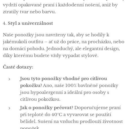
vydrží opakované praní i každodenní nošení, aniž by
ztratily tvar nebo barvu.
4.
Styl a univerzálnost
Naše ponožky jsou navrženy tak, aby se hodily k
jakémukoli outfitu – ať už do práce, na procházku, nebo
na domácí pohodu. Jednoduchý, ale elegantní design,
díky kterému budete vždy vypadat stylově.
Časté dotazy:
Jsou tyto ponožky vhodné pro citlivou
pokožku?
Ano, naše 100% bavlněné ponožky
jsou hypoalergenní a ideální pro osoby s
citlivou pokožkou.
Jak o ponožky pečovat?
Doporučujeme praní
při teplotě do 40°C a vyvarovat se použití
bělidel. Sušení na vzduchu prodlouží životnost
ponožek.