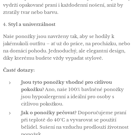
vydrží opakované praní i každodenní nošení, aniž by
ztratily tvar nebo barvu.
4.
Styl a univerzálnost
Naše ponožky jsou navrženy tak, aby se hodily k
jakémukoli outfitu – ať už do práce, na procházku, nebo
na domácí pohodu. Jednoduchý, ale elegantní design,
díky kterému budete vždy vypadat stylově.
Časté dotazy:
Jsou tyto ponožky vhodné pro citlivou
pokožku?
Ano, naše 100% bavlněné ponožky
jsou hypoalergenní a ideální pro osoby s
citlivou pokožkou.
Jak o ponožky pečovat?
Doporučujeme praní
při teplotě do 40°C a vyvarovat se použití
bělidel. Sušení na vzduchu prodlouží životnost
ponožek.