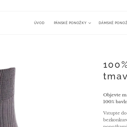
ÚVOD
PÁNSKÉ PONOŽKY
DÁMSKÉ PONO
100%
tmav
Objevte m
100% bavl
Vstupte do
bezkonkure
ponožkami 