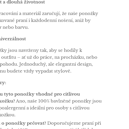
 a dlouhá životnost
racování a materiál zaručují, že naše ponožky
kované praní i každodenní nošení, aniž by
ar nebo barvu.
niverzálnost
ky jsou navrženy tak, aby se hodily k
 outfitu – ať už do práce, na procházku, nebo
pohodu. Jednoduchý, ale elegantní design,
mu budete vždy vypadat stylově.
zy:
ou tyto ponožky vhodné pro citlivou
kožku?
Ano, naše 100% bavlněné ponožky jsou
oalergenní a ideální pro osoby s citlivou
kožkou.
k o ponožky pečovat?
Doporučujeme praní při