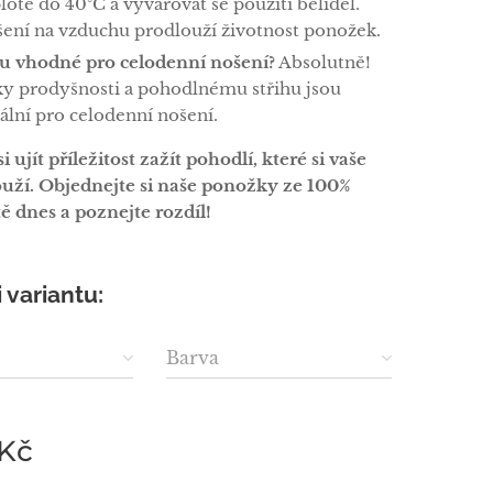
lotě do 40°C a vyvarovat se použití bělidel.
šení na vzduchu prodlouží životnost ponožek.
ou vhodné pro celodenní nošení?
Absolutně!
ky prodyšnosti a pohodlnému střihu jsou
ální pro celodenní nošení.
 ujít příležitost zažít pohodlí, které si vaše
uží. Objednejte si naše ponožky ze 100%
tě dnes a poznejte rozdíl!
i variantu:
Barva
Kč