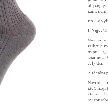
obyčejným
kamenem va
Proč si vy
1.
Nejvyšší
Naše ponož
zajišťuje m
hypoalerge
znamená, ž
celý den.
2.
Ideální 
Navrhli js
kteří mají 
která netla
by způsobo