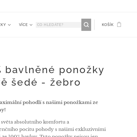
ŽKY
VÍCE
KOŠÍK
 bavlněné ponožky
ě šedé - žebro
aximální pohodlí s našimi ponožkami ze
ny!
 světa absolutního komfortu a
nčního pocitu pohody s našimi exkluzivními
ze 100% bavlny. Tyto ponožky nejsou jen