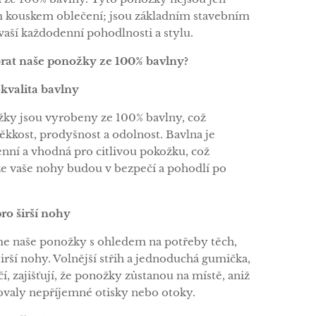
 kouskem oblečení; jsou základním stavebním
ší každodenní pohodlnosti a stylu.
brat naše ponožky ze 100% bavlny?
 kvalita bavlny
ky jsou vyrobeny ze 100% bavlny, což
ěkkost, prodyšnost a odolnost. Bavlna je
nní a vhodná pro citlivou pokožku, což
e vaše nohy budou v bezpečí a pohodlí po
pro širší nohy
me naše ponožky s ohledem na potřeby těch,
širší nohy. Volnější střih a jednoduchá gumička,
čí, zajišťují, že ponožky zůstanou na místě, aniž
valy nepříjemné otisky nebo otoky.