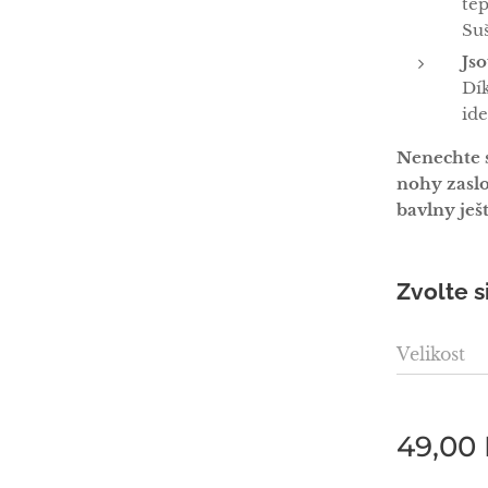
tep
Su
Js
Dí
ide
Nenechte si
nohy zaslo
bavlny ješ
Zvolte s
Velikost
49,00