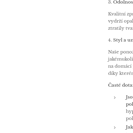
3.
Odolnost
Kvalitní zp
vydrží opa
ztratily tv
4.
Styl a u
Naše ponož
jakémukoli
na domácí 
díky které
Časté dota
Js
po
hyp
po
Ja