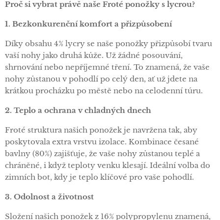
Proč si vybrat právě naše Froté ponožky s lycrou?
1. Bezkonkurenční komfort a přizpůsobení
Díky obsahu 4% lycry se naše ponožky přizpůsobí tvaru
vaší nohy jako druhá kůže. Už žádné posouvání,
shrnování nebo nepříjemné tření. To znamená, že vaše
nohy zůstanou v pohodlí po celý den, ať už jdete na
krátkou procházku po městě nebo na celodenní túru.
2. Teplo a ochrana v chladných dnech
Froté struktura našich ponožek je navržena tak, aby
poskytovala extra vrstvu izolace. Kombinace česané
bavlny (80%) zajišťuje, že vaše nohy zůstanou teplé a
chráněné, i když teploty venku klesají. Ideální volba do
zimních bot, kdy je teplo klíčové pro vaše pohodlí.
3. Odolnost a životnost
Složení našich ponožek z 16% polypropylenu znamená,