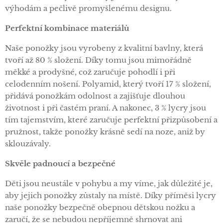
výhodám a pečlivě promyšlenému designu.
Perfektní kombinace materiálů
Naše ponožky jsou vyrobeny z kvalitní bavlny, která
tvoří až 80 % složení. Díky tomu jsou mimořádně
měkké a prodyšné, což zaručuje pohodlí i při
celodenním nošení. Polyamid, který tvoří 17 % složení,
přidává ponožkám odolnost a zajišťuje dlouhou
životnost i při častém praní. A nakonec, 3 % lycry jsou
tím tajemstvím, které zaručuje perfektní přizpůsobení a
pružnost, takže ponožky krásně sedí na noze, aniž by
sklouzávaly.
Skvěle padnoucí a bezpečné
Děti jsou neustále v pohybu a my víme, jak důležité je,
aby jejich ponožky zůstaly na místě. Díky příměsi lycry
naše ponožky bezpečně obepnou dětskou nožku a
zaručí, že se nebudou nepříjemně shrnovat ani