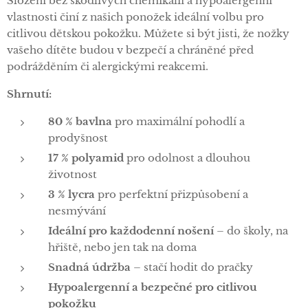
Složení bez škodlivých chemikálií a hypoalergenní
vlastnosti činí z našich ponožek ideální volbu pro
citlivou dětskou pokožku. Můžete si být jisti, že nožky
vašeho dítěte budou v bezpečí a chráněné před
podrážděním či alergickými reakcemi.
Shrnutí:
80 % bavlna
pro maximální pohodlí a
prodyšnost
17 % polyamid
pro odolnost a dlouhou
životnost
3 % lycra
pro perfektní přizpůsobení a
nesmývání
Ideální pro každodenní nošení
– do školy, na
hřiště, nebo jen tak na doma
Snadná údržba
– stačí hodit do pračky
Hypoalergenní a bezpečné pro citlivou
pokožku