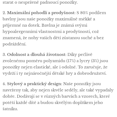
starat o nesprávně padnoucí ponožky.
2.
Maximální pohodlí a prodyšnost
: S 80% podílem
bavlny jsou naše ponožky maximálně měkké a
příjemné na dotek. Bavlna je známá svými
hypoalergenními vlastnostmi a prodyšností, což
znamená, že nohy vašich dětí zůstanou suché a bez
podráždění.
3.
Odolnost a dlouhá životnost
: Díky pečlivě
zvolenému poměru polyamidu (17%) a lycry (3%) jsou
ponožky nejen elastické, ale i odolné. To zaručuje, že
vydrží i ty nejnáročnější dětské hry a dobrodružství.
4.
Stylový a praktický design
: Naše ponožky jsou
navrženy tak, aby nejen skvěle seděly, ale také vypadaly
dobře. Dodávají se v různých barvách a vzorech, které
potěší každé dítě a budou skvělým doplňkem jeho
šatníku.