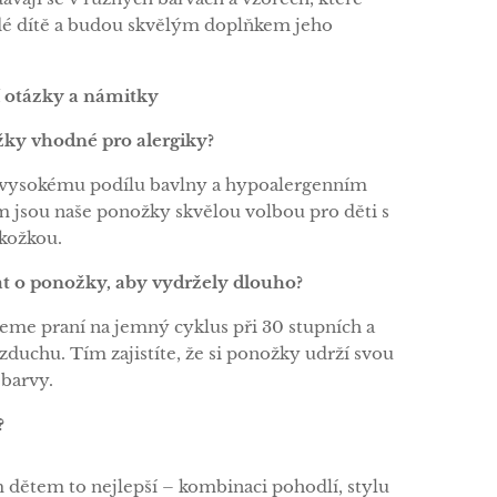
dé dítě a budou skvělým doplňkem jeho
í otázky a námitky
ky vhodné pro alergiky?
 vysokému podílu bavlny a hypoalergenním
m jsou naše ponožky skvělou volbou pro děti s
okožkou.
rat o ponožky, aby vydržely dlouho?
me praní na jemný cyklus při 30 stupních a
zduchu. Tím zajistíte, že si ponožky udrží svou
 barvy.
?
 dětem to nejlepší – kombinaci pohodlí, stylu