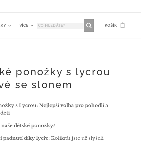
ŽKY
VÍCE
KOŠÍK
ké ponožky s lycrou
ové se slonem
ožky s Lycrou: Nejlepší volba pro pohodlí a
 dětí
 naše dětské ponožky?
í padnutí díky lycře
: Kolikrát jste už slyšeli