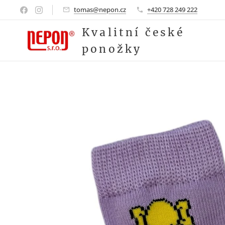
tomas@nepon.cz
+420 728 249 222
Kvalitní české
ponožky