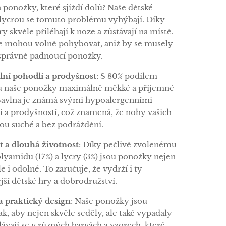
a ponožky, které sjíždí dolů? Naše dětské
lycrou se tomuto problému vyhýbají. Díky
y skvěle přiléhají k noze a zůstávají na místě.
se mohou volně pohybovat, aniž by se musely
esprávně padnoucí ponožky.
ní pohodlí a prodyšnost
: S 80% podílem
ou naše ponožky maximálně měkké a příjemné
Bavlna je známá svými hypoalergenními
i a prodyšností, což znamená, že nohy vašich
nou suché a bez podráždění.
 a dlouhá životnost
: Díky pečlivě zvolenému
yamidu (17%) a lycry (3%) jsou ponožky nejen
ale i odolné. To zaručuje, že vydrží i ty
jší dětské hry a dobrodružství.
a praktický design
: Naše ponožky jsou
k, aby nejen skvěle seděly, ale také vypadaly
ávají se v různých barvách a vzorech, které