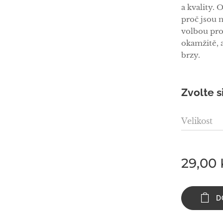
a kvality. 
proč jsou 
volbou pro
okamžitě, a
brzy.
Zvolte s
Velikost
29,00
D