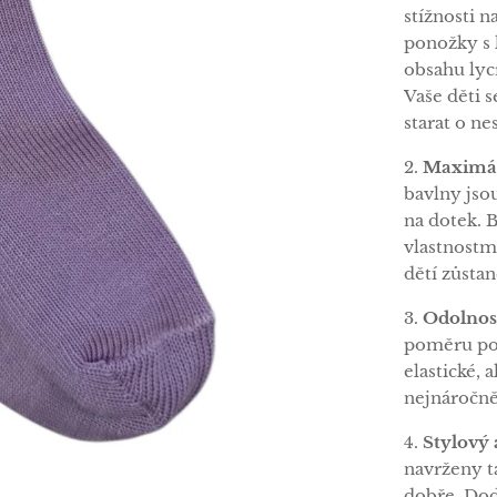
stížnosti n
ponožky s 
obsahu lycr
Vaše děti 
starat o n
2.
Maximál
bavlny js
na dotek. 
vlastnostm
dětí zůsta
3.
Odolnost
poměru pol
elastické, 
nejnáročně
4.
Stylový 
navrženy ta
dobře. Dod