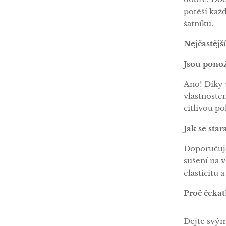
potěší kaž
šatníku.
Nejčastějš
Jsou ponož
Ano! Díky
vlastnoste
citlivou p
Jak se sta
Doporučuje
sušení na v
elasticitu a
Proč čekat
Dejte svým