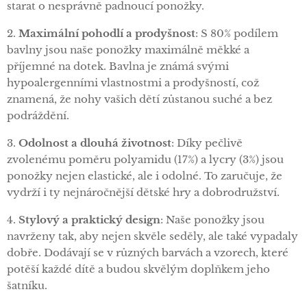
starat o nesprávně padnoucí ponožky.
2.
Maximální pohodlí a prodyšnost
: S 80% podílem
bavlny jsou naše ponožky maximálně měkké a
příjemné na dotek. Bavlna je známá svými
hypoalergenními vlastnostmi a prodyšností, což
znamená, že nohy vašich dětí zůstanou suché a bez
podráždění.
3.
Odolnost a dlouhá životnost
: Díky pečlivě
zvolenému poměru polyamidu (17%) a lycry (3%) jsou
ponožky nejen elastické, ale i odolné. To zaručuje, že
vydrží i ty nejnáročnější dětské hry a dobrodružství.
4.
Stylový a praktický design
: Naše ponožky jsou
navrženy tak, aby nejen skvěle seděly, ale také vypadaly
dobře. Dodávají se v různých barvách a vzorech, které
potěší každé dítě a budou skvělým doplňkem jeho
šatníku.