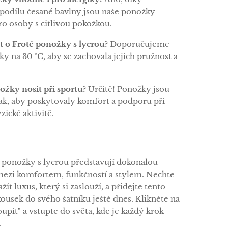
odílu česané bavlny jsou naše ponožky
ro osoby s citlivou pokožkou.
t o Froté ponožky s lycrou?
Doporučujeme
y na 30 °C, aby se zachovala jejich pružnost a
žky nosit při sportu?
Určitě! Ponožky jsou
ak, aby poskytovaly komfort a podporu při
yzické aktivitě.
 ponožky s lycrou představují dokonalou
ezi komfortem, funkčností a stylem. Nechte
žít luxus, který si zaslouží, a přidejte tento
ousek do svého šatníku ještě dnes. Klikněte na
oupit" a vstupte do světa, kde je každý krok
.