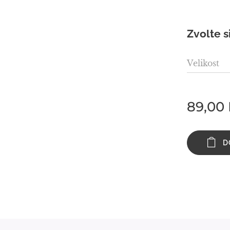
Zvolte s
Velikost
89,00
D