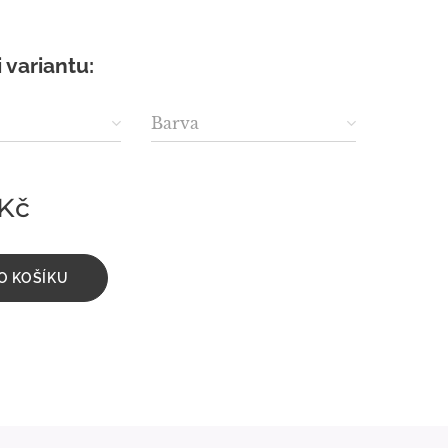
i variantu:
Barva
Kč
O KOŠÍKU