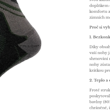
doplňkem d
komfortu a
zimních mě
Proč si vy
1. Bezkon
Díky obsah
vaší nohy 
shrnování 
nohy zůsta
krátkou pr
2. Teplo a
Froté stru
poskytoval
bavlny (80%
chráněné, i