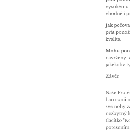
vysokému p
vhodné i p
Jak pečova
prát ponožk
kvalita.
Mohu pono
navrženy t
jakékoliv f
Závěr
Naše Froté
harmonii m
své nohy za
nezbytný k
tlačítko "K
potěšením