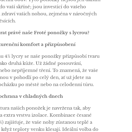
o vaší skříně; jsou investicí do vašeho
 zdraví vašich nohou, zejména v náročných
sících.
brat právě naše Froté ponožky s lycrou?
kurenční komfort a přizpůsobení
u 4% lycry se naše ponožky přizpůsobí tvaru
jako druhá kůže. Už žádné posouvání,
nebo nepříjemné tření. To znamená, že vaše
nou v pohodlí po celý den, ať už jdete na
ocházku po městě nebo na celodenní túru.
 ochrana v chladných dnech
ktura našich ponožek je navržena tak, aby
a extra vrstvu izolace. Kombinace česané
) zajišťuje, že vaše nohy zůstanou teplé a
 když teploty venku klesají. Ideální volba do