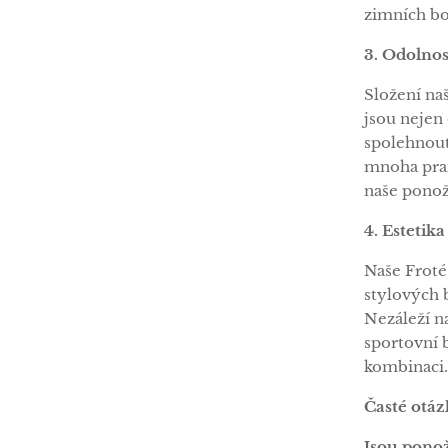
zimních bot
3. Odolnos
Složení na
jsou nejen
spolehnout
mnoha pran
naše ponožk
4. Estetik
Naše Froté
stylových b
Nezáleží n
sportovní 
kombinaci.
Časté otáz
Jsou ponož