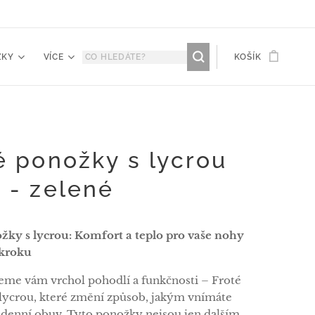
ŽKY
VÍCE
KOŠÍK
é ponožky s lycrou
 - zelené
žky s lycrou: Komfort a teplo pro vaše nohy
kroku
eme vám vrchol pohodlí a funkčnosti – Froté
lycrou, které změní způsob, jakým vnímáte
denní obuv. Tyto ponožky nejsou jen dalším