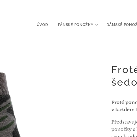
ÚVOD
PÁNSKÉ PONOŽKY
DÁMSKÉ PONO
Frot
šedo
Froté pono
v každém 
Představuj
ponožky s 
svou každo