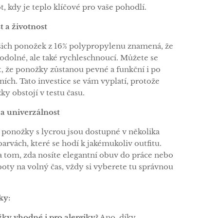
, kdy je teplo klíčové pro vaše pohodlí.
t a životnost
šich ponožek z 16% polypropylenu znamená, že
 odolné, ale také rychleschnoucí. Můžete se
, že ponožky zůstanou pevné a funkční i po
ích. Tato investice se vám vyplatí, protože
y obstojí v testu času.
a a univerzálnost
 ponožky s lycrou jsou dostupné v několika
arvách, které se hodí k jakémukoliv outfitu.
a tom, zda nosíte elegantní obuv do práce nebo
boty na volný čas, vždy si vyberete tu správnou
ky:
ky vhodné i pro alergiky?
Ano, díky