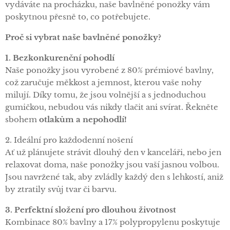
vydáváte na procházku, naše bavlněné ponožky vám
poskytnou přesně to, co potřebujete.
Proč si vybrat naše bavlněné ponožky?
1. Bezkonkurenční pohodlí
Naše ponožky jsou vyrobené z 80% prémiové bavlny,
což zaručuje měkkost a jemnost, kterou vaše nohy
milují. Díky tomu, že jsou volnější a s jednoduchou
gumičkou, nebudou vás nikdy tlačit ani svírat. Řekněte
sbohem
otlakům a nepohodlí!
2. Ideální pro každodenní nošení
Ať už plánujete strávit dlouhý den v kanceláři, nebo jen
relaxovat doma, naše ponožky jsou vaší jasnou volbou.
Jsou navržené tak, aby zvládly každý den s lehkostí, aniž
by ztratily svůj tvar či barvu.
3. Perfektní složení pro dlouhou životnost
Kombinace 80% bavlny a 17% polypropylenu poskytuje