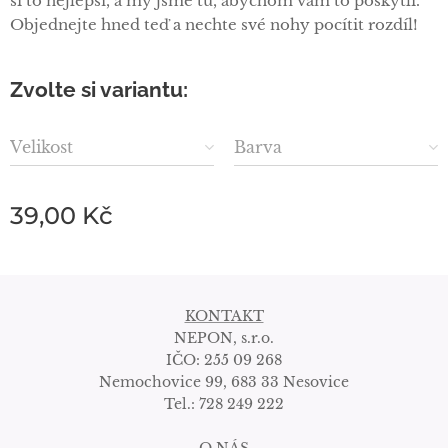
si to nejlepší, a my jsme tu, abychom vám to poskytli.
Objednejte hned teď a nechte své nohy pocítit rozdíl!
Zvolte si variantu:
Velikost
Barva
39,00
Kč
KONTAKT
NEPON, s.r.o.
IČO: 255 09 268
Nemochovice 99, 683 33 Nesovice
Tel.: 728 249 222