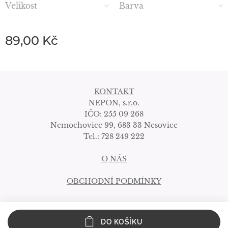
Velikost
Barva
89,00
Kč
KONTAKT
NEPON, s.r.o.
IČO: 255 09 268
Nemochovice 99, 683 33 Nesovice
Tel.: 728 249 222
O NÁS
OBCHODNÍ PODMÍNKY
DO KOŠÍKU