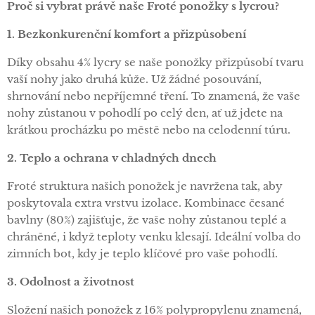
Proč si vybrat právě naše Froté ponožky s lycrou?
1. Bezkonkurenční komfort a přizpůsobení
Díky obsahu 4% lycry se naše ponožky přizpůsobí tvaru
vaší nohy jako druhá kůže. Už žádné posouvání,
shrnování nebo nepříjemné tření. To znamená, že vaše
nohy zůstanou v pohodlí po celý den, ať už jdete na
krátkou procházku po městě nebo na celodenní túru.
2. Teplo a ochrana v chladných dnech
Froté struktura našich ponožek je navržena tak, aby
poskytovala extra vrstvu izolace. Kombinace česané
bavlny (80%) zajišťuje, že vaše nohy zůstanou teplé a
chráněné, i když teploty venku klesají. Ideální volba do
zimních bot, kdy je teplo klíčové pro vaše pohodlí.
3. Odolnost a životnost
Složení našich ponožek z 16% polypropylenu znamená,