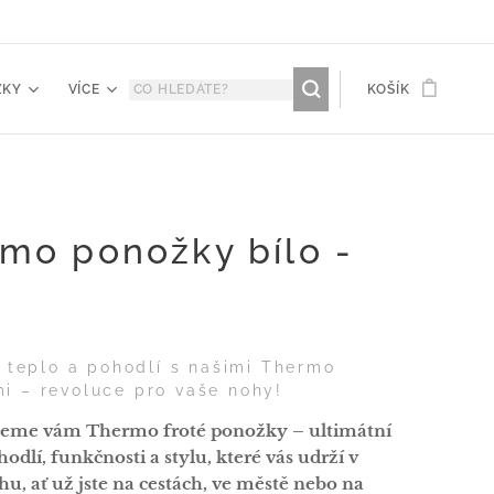
ŽKY
VÍCE
KOŠÍK
mo ponožky bílo -
é
e teplo a pohodlí s našimi Thermo
i – revoluce pro vaše nohy!
jeme vám Thermo froté ponožky – ultimátní
odlí, funkčnosti a stylu, které vás udrží v
chu, ať už jste na cestách, ve městě nebo na