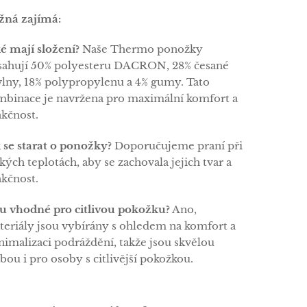
žná zajímá:
é mají složení?
Naše Thermo ponožky
sahují 50% polyesteru DACRON, 28% česané
vlny, 18% polypropylenu a 4% gumy. Tato
mbinace je navržena pro maximální komfort a
kčnost.
 se starat o ponožky?
Doporučujeme praní při
kých teplotách, aby se zachovala jejich tvar a
kčnost.
ou vhodné pro citlivou pokožku?
Ano,
eriály jsou vybírány s ohledem na komfort a
imalizaci podráždění, takže jsou skvělou
bou i pro osoby s citlivější pokožkou.