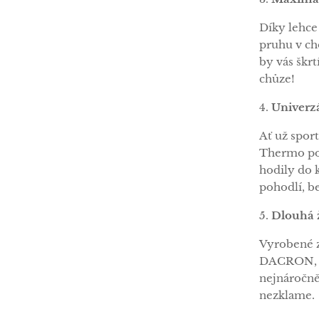
Díky lehce
pruhu v ch
by vás škr
chůze!
4.
Univerzá
Ať už spor
Thermo pon
hodily do 
pohodlí, be
5.
Dlouhá ž
Vyrobené z
DACRON, na
nejnáročněj
nezklame.