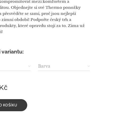
 kompromitovat mezi komfortem a
litou. Objednejte si své Thermo ponožky
a přesvědčte se sami, proč jsou nejlepší
 zimní období! Podpořte český trh a
produkty, které opravdu stojí za to.
Zima už
i!
i variantu:
Barva
Kč
O KOŠÍKU