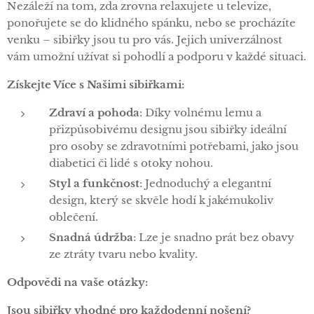
Nezáleží na tom, zda zrovna relaxujete u televize,
ponořujete se do klidného spánku, nebo se procházíte
venku – sibiřky jsou tu pro vás. Jejich univerzálnost
vám umožní užívat si pohodlí a podporu v každé situaci.
Získejte Více s Našimi sibiřkami:
Zdraví a pohoda
: Díky volnému lemu a
přizpůsobivému designu jsou sibiřky ideální
pro osoby se zdravotními potřebami, jako jsou
diabetici či lidé s otoky nohou.
Styl a funkčnost
: Jednoduchý a elegantní
design, který se skvěle hodí k jakémukoliv
oblečení.
Snadná údržba
: Lze je snadno prát bez obavy
ze ztráty tvaru nebo kvality.
Odpovědi na vaše otázky:
Jsou sibiřky vhodné pro každodenní nošení?