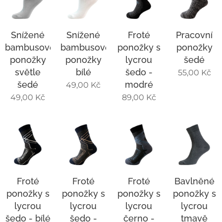
Snížené
Snížené
Froté
Pracovní
bambusové
bambusové
ponožky s
ponožky
ponožky
ponožky
lycrou
šedé
světle
bílé
šedo -
55,00
Kč
šedé
modré
49,00
Kč
49,00
Kč
89,00
Kč
Froté
Froté
Froté
Bavlněné
ponožky s
ponožky s
ponožky s
ponožky s
lycrou
lycrou
lycrou
lycrou
šedo - bílé
šedo -
černo -
tmavě