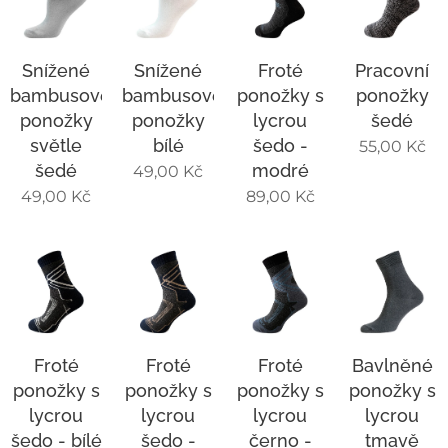
Snížené
Snížené
Froté
Pracovní
bambusové
bambusové
ponožky s
ponožky
ponožky
ponožky
lycrou
šedé
světle
bílé
šedo -
55,00
Kč
šedé
modré
49,00
Kč
49,00
Kč
89,00
Kč
Froté
Froté
Froté
Bavlněné
ponožky s
ponožky s
ponožky s
ponožky s
lycrou
lycrou
lycrou
lycrou
šedo - bílé
šedo -
černo -
tmavě